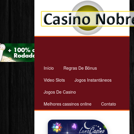
Início
Regras De Bônus
Video Slots
Jogos Instantâneos
Jogos De Casino
Melhores cassinos online
Contato