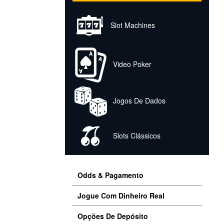
Slot Machines
Video Poker
Jogos De Dados
Slots Clássicos
Odds & Pagamento
Jogue Com Dinheiro Real
Opções De Depósito