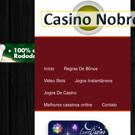
Início
Regras De Bônus
Video Slots
Jogos Instantâneos
Jogos De Casino
Melhores cassinos online
Contato