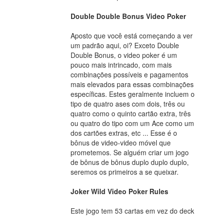
Double Double Bonus Video Poker
Aposto que você está começando a ver
um padrão aqui, oi? Exceto Double
Double Bonus, o video poker é um
pouco mais intrincado, com mais
combinações possíveis e pagamentos
mais elevados para essas combinações
específicas. Estes geralmente incluem o
tipo de quatro ases com dois, três ou
quatro como o quinto cartão extra, três
ou quatro do tipo com um Ace como um
dos cartões extras, etc ... Esse é o
bônus de video-video móvel que
prometemos. Se alguém criar um jogo
de bônus de bônus duplo duplo duplo,
seremos os primeiros a se queixar.
Joker Wild Video Poker Rules
Este jogo tem 53 cartas em vez do deck