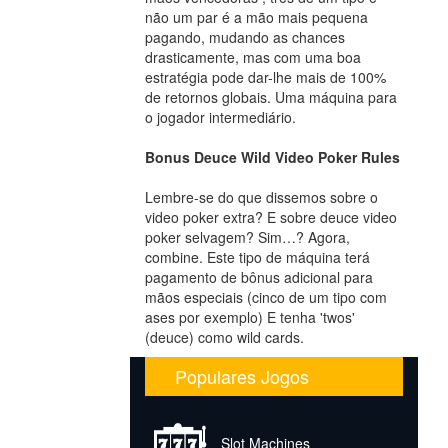
não um par é a mão mais pequena
pagando, mudando as chances
drasticamente, mas com uma boa
estratégia pode dar-lhe mais de 100%
de retornos globais. Uma máquina para
o jogador intermediário.
Bonus Deuce Wild Video Poker Rules
Lembre-se do que dissemos sobre o
video poker extra? E sobre deuce video
poker selvagem? Sim…? Agora,
combine. Este tipo de máquina terá
pagamento de bônus adicional para
mãos especiais (cinco de um tipo com
ases por exemplo) E tenha 'twos'
(deuce) como wild cards.
Populares Jogos
Slot Machines