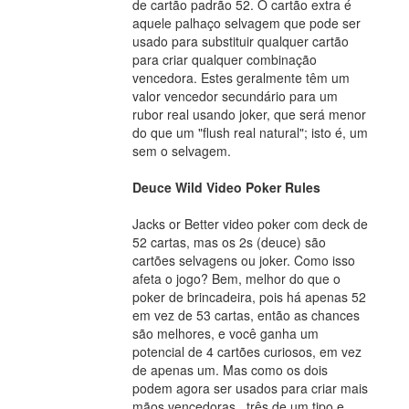
de cartão padrão 52. O cartão extra é
aquele palhaço selvagem que pode ser
usado para substituir qualquer cartão
para criar qualquer combinação
vencedora. Estes geralmente têm um
valor vencedor secundário para um
rubor real usando joker, que será menor
do que um "flush real natural"; isto é, um
sem o selvagem.
Deuce Wild Video Poker Rules
Jacks or Better video poker com deck de
52 cartas, mas os 2s (deuce) são
cartões selvagens ou joker. Como isso
afeta o jogo? Bem, melhor do que o
poker de brincadeira, pois há apenas 52
em vez de 53 cartas, então as chances
são melhores, e você ganha um
potencial de 4 cartões curiosos, em vez
de apenas um. Mas como os dois
podem agora ser usados ​​para criar mais
mãos vencedoras , três de um tipo e