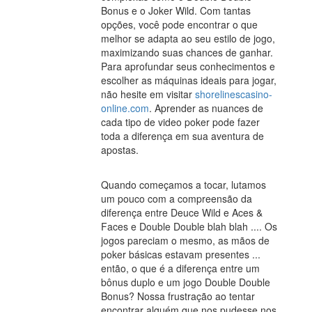
Bonus e o Joker Wild. Com tantas
opções, você pode encontrar o que
melhor se adapta ao seu estilo de jogo,
maximizando suas chances de ganhar.
Para aprofundar seus conhecimentos e
escolher as máquinas ideais para jogar,
não hesite em visitar
shorelinescasino-
online.com
. Aprender as nuances de
cada tipo de video poker pode fazer
toda a diferença em sua aventura de
apostas.
Quando começamos a tocar, lutamos
um pouco com a compreensão da
diferença entre Deuce Wild e Aces &
Faces e Double Double blah blah .... Os
jogos pareciam o mesmo, as mãos de
poker básicas estavam presentes ...
então, o que é a diferença entre um
bônus duplo e um jogo Double Double
Bonus? Nossa frustração ao tentar
encontrar alguém que nos pudesse nos