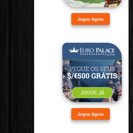
Jogue Agora
Jogue Agora